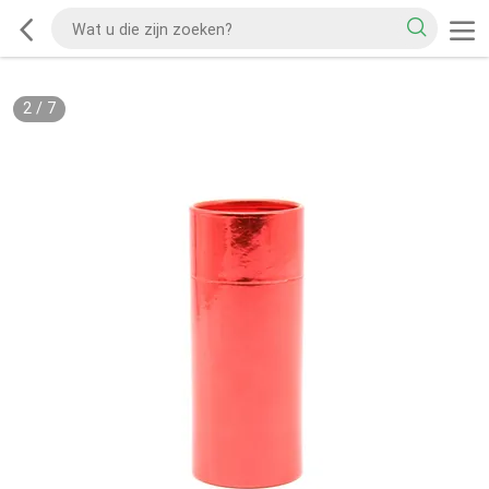
2
/
7