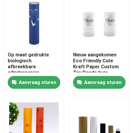
Op maat gedrukte
Nieuw aangekomen
biologisch
Eco Friendly Cute
afbreekbare
Kraft Paper Custom
cilinderpapier
Toy Ronde buis
kartonnen dozen buis
Opbergingscadeau
Aanvraag sturen
Aanvraag sturen
cosmetische
Doos
verpakking buisdoos
Huis
met mentaal deksel
Producten
video's