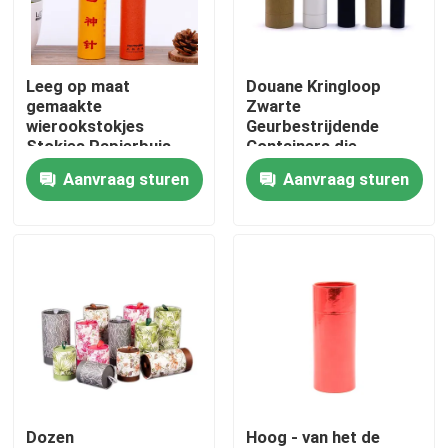
Ongeveer ons
Leeg op maat
Douane Kringloop
gemaakte
Zwarte
Fabrieksreis
wierookstokjes
Geurbestrijdende
Stokjes Papierbuis
Containers die
Verpakking
Document Buizen voor
Aanvraag sturen
Aanvraag sturen
Kwaliteitscontrole
Verpakking Ronde
Room verpakken
dozen
Contacteer ons
Verzoek om een Citaat
Kartonnen geschenkdoos
Dozen
Hoog - van het de
De Giftdoos van de kartonbuis