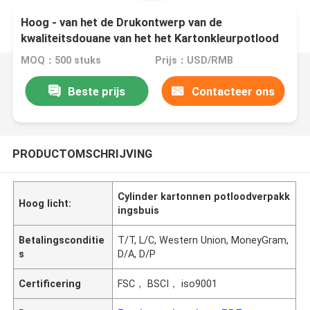
Hoog - van het de Drukontwerp van de
kwaliteitsdouane van het het Kartonkleurpotlood
Dozen van de de Buiscilinder de Verpakkende
MOQ：500 stuks
Prijs：USD/RMB
Beste prijs
Contacteer ons
PRODUCTOMSCHRIJVING
Cylinder kartonnen potloodverpakk
Hoog licht:
ingsbuis
Betalingsconditie
T/T, L/C, Western Union, MoneyGram,
s
D/A, D/P
Certificering
FSC， BSCI， iso9001