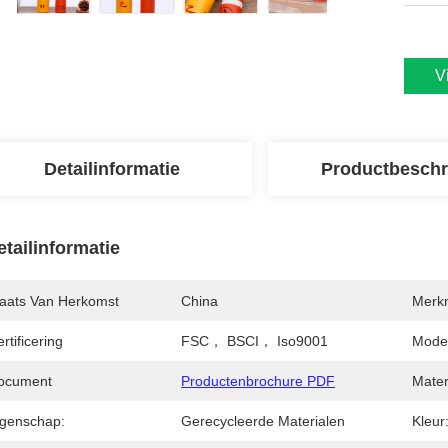
V
Detailinformatie
Productbeschr
etailinformatie
laats Van Herkomst
China
Merk
rtificering
FSC， BSCI， Iso9001
Mode
ocument
Productenbrochure PDF
Mater
igenschap:
Gerecycleerde Materialen
Kleur