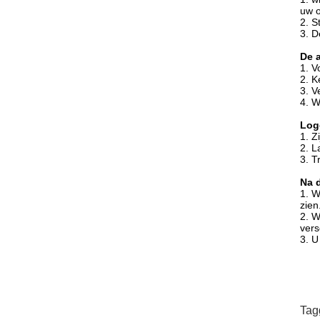
uw o
2. S
3. D
De 
1. V
2. K
3. V
4. W
Log
1. Z
2. L
3. T
Na 
1. W
zien
2. W
ver
3. U
Tag