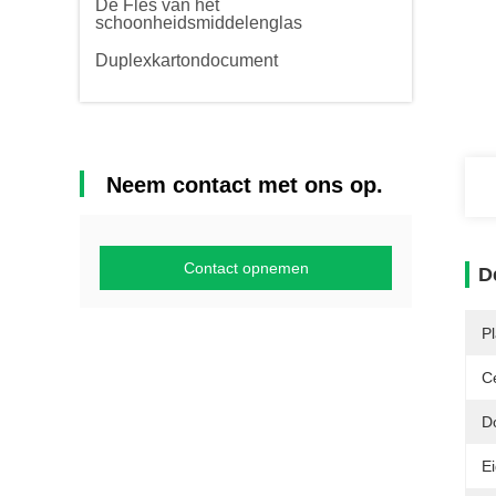
De Fles van het
schoonheidsmiddelenglas
Duplexkartondocument
Neem contact met ons op.
Contact opnemen
D
P
Ce
D
E