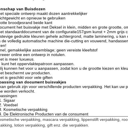
enschap van Buisdozen
et speciale ontwerp maakt dozen aantrekkelijker
ichtgewicht en opnieuw te gebruiken
lotte broodjesrand beide kant
ocument het buisvakje met Deksel in klein, midden en grote grootte, o
et standaarddocument van de configuratie157gsm kunst + 2mm grijs 
stevige gedrukte kleuren gehele achtergrond, matte laminering, u ka
s de volledig automatische machine die-cutting en vouwend, handassem
zen!
nel, gemakkelijke assemblage; geen vereiste kleefstof
reeer online een ontwerp in notulen.
et is meer luxueus.
 kunt het oppervlaktepatroon aanpassen.
ij kunnen het voor u aanpassen, zodat kon u de grootte kiezen en kleur
et beschermt uw producten.
et is geschikt voor vele giften
passing van document buisvakjes
kan gebruik zijn voor verschillende producten verpakking. Het kan uw p
ne worden verkocht.
passingen
1. Sigaar
2. Voedsel
3. Kosmetische verpakking
4. De Elektronische Producten van de consument
osmetische verpakking, mascara verpakking, lippenstift verpakking, ro
akking, lotion verpakking, gift enz. die verpakken.