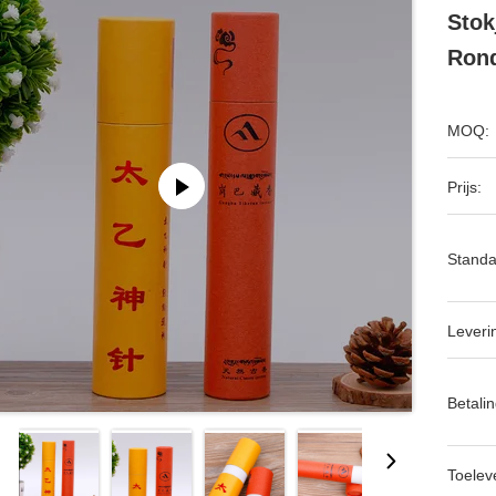
Stok
Ron
MOQ:
Prijs:
Standa
Leveri
Betalin
Toeleve