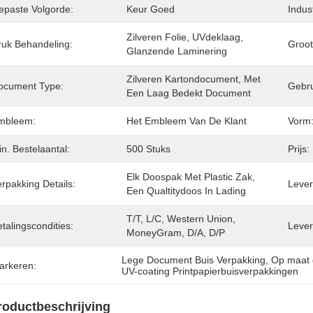
epaste Volgorde:
Keur Goed
Indus
Zilveren Folie, UVdeklaag, 
ruk Behandeling:
Groot
Glanzende Laminering
Zilveren Kartondocument, Met 
ocument Type:
Gebru
Een Laag Bedekt Document
mbleem:
Het Embleem Van De Klant
Vorm
n. Bestelaantal:
500 Stuks
Prijs:
Elk Doospak Met Plastic Zak, 
rpakking Details:
Levert
Een Qualtitydoos In Lading
T/T, L/C, Western Union, 
talingscondities:
Lever
MoneyGram, D/A, D/P
Lege Document Buis Verpakking
, 
Op maat 
arkeren:
UV-coating Printpapierbuisverpakkingen
roductbeschrijving