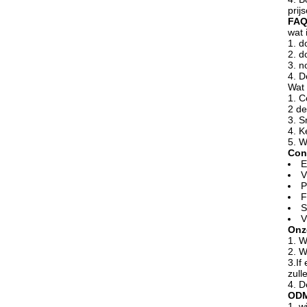
prij
FA
wat 
1. d
2. d
3. n
4. D
Wat 
1. C
2 de
3. S
4. 
5. W
Con
E
V
P
F
S
V
Onz
1. W
2. W
3.If
zull
4. D
ODM
1. w