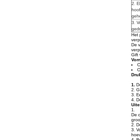
2. E
hoof
geh
3. V
gedr
Het 
verp
De v
verp
Gift
Vor
C
O
Dru
1.
D
2. G
3. E
4. D
Uit
1.
De c
groo
2. D
3. V
hoev
4. B