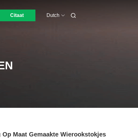
Citaat
Dutch
EN
 Op Maat Gemaakte Wierookstokjes