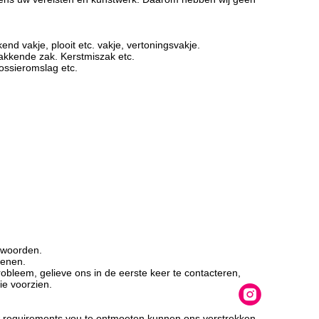
nd vakje, plooit etc. vakje, vertoningsvakje.
pakkende zak. Kerstmiszak etc.
dossieromslag etc.
twoorden.
lenen.
obleem, gelieve ons in de eerste keer te contacteren,
ie voorzien.
w requirements.you te ontmoeten kunnen ons verstrekken