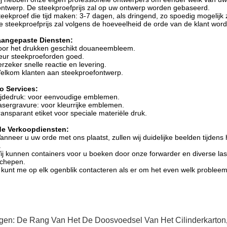
ntwerp. De steekproefprijs zal op uw ontwerp worden gebaseerd.
teekproef die tijd maken: 3-7 dagen, als dringend, zo spoedig mogelij
e steekproefprijs zal volgens de hoeveelheid de orde van de klant wor
aangepaste Diensten:
oor het drukken geschikt douaneembleem.
eur steekproeforden goed.
erzeker snelle reactie en levering.
elkom klanten aan steekproefontwerp.
o Services:
ijdedruk: voor eenvoudige emblemen.
asergravure: voor kleurrijke emblemen.
ransparant etiket voor speciale materiële druk.
de Verkoopdiensten:
anneer u uw orde met ons plaatst, zullen wij duidelijke beelden tijden
.
ij kunnen containers voor u boeken door onze forwarder en diverse la
schepen.
 kunt me op elk ogenblik contacteren als er om het even welk problee
gen:
De Rang Van Het De Doosvoedsel Van Het Cilinderkarton