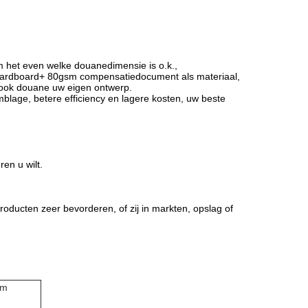
m het even welke douanedimensie is o.k.,
cardboard+ 80gsm compensatiedocument als materiaal,
n ook douane uw eigen ontwerp.
blage, betere efficiency en lagere kosten, uw beste
en u wilt.
roducten zeer bevorderen, of zij in markten, opslag of
om