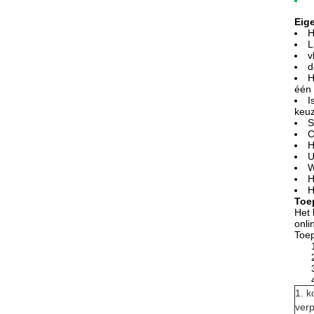
Eig
H
L
v
d
H
één 
I
keu
S
C
H
U
W
H
H
Toe
Het 
onli
Toe
1. k
verp