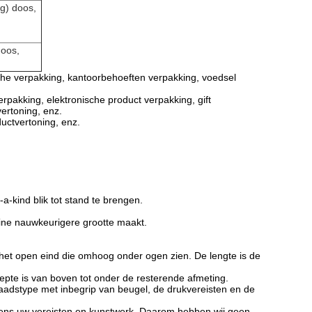
ng) doos,
doos,
che verpakking, kantoorbehoeften verpakking, voedsel
pakking, elektronische product verpakking, gift
ertoning, enz.
uctvertoning, enz.
-kind blik tot stand te brengen.
ine nauwkeurigere grootte maakt.
 het open eind die omhoog onder ogen zien. De lengte is de
iepte is van boven tot onder de resterende afmeting.
 raadstype met inbegrip van beugel, de drukvereisten en de
ens uw vereisten en kunstwerk. Daarom hebben wij geen