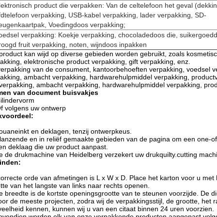
lektronisch product die verpakken: Van de celtelefoon het geval (dekki
dtelefoon verpakking, USB-kabel verpakking, lader verpakking, SD-
eugenkaartpak, Voedingdoos verpakking;
oedsel verpakking: Koekje verpakking, chocoladedoos die, suikergoed
oogd fruit verpakking, noten, wijndoos inpakken
product kan wijd op diverse gebieden worden gebruikt, zoals kosmetis
akking, elektronische product verpakking, gift verpakking, enz.
erpakking van de consument, kantoorbehoeften verpakking, voedsel ver
akking, ambacht verpakking, hardwarehulpmiddel verpakking, productv
 verpakking, ambacht verpakking, hardwarehulpmiddel verpakking, prod
men van document buisvakjes
ilindervorm
f volgens uw ontwerp
kvoordeel:
ouaneinkt en deklagen, tenzij ontwerpkeus.
lanzende en in reliëf gemaakte gebieden van de pagina om een one-of-a
en deklaag die uw product aanpast.
e de drukmachine van Heidelberg verzekert uw drukquilty.cutting mach
einden:
orrecte orde van afmetingen is L x W x D. Place het karton voor u met
tte van het langste van links naar rechts openen.
e breedte is de kortste openingsgrootte van te steunen voorzijde. De d
oor de meeste projecten, zodra wij de verpakkingsstijl, de grootte, het
eelheid kennen, kunnen wij u van een citaat binnen 24 uren voorzien.
ovendien worden elk van onze verpakkende producten aangepast volg