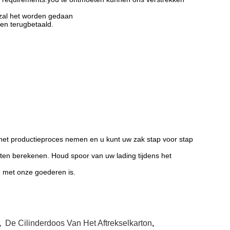
k zal het worden gedaan
den terugbetaald.
s het productieproces nemen en u kunt uw zak stap voor stap
sten berekenen. Houd spoor van uw lading tijdens het
m met onze goederen is.
,
De Cilinderdoos Van Het Aftrekselkarton
,