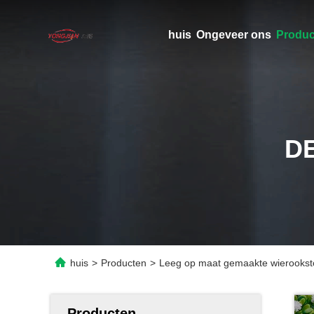
huis
Ongeveer ons
Produc
D
huis
>
Producten
>
Leeg op maat gemaakte wierooksto
Producten