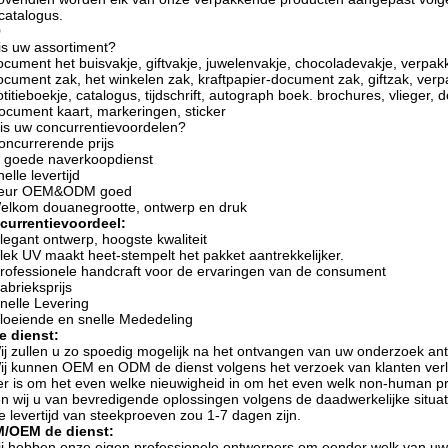
scatalogus.
Q
is uw assortiment?
ocument het buisvakje, giftvakje, juwelenvakje, chocoladevakje, verpakke
ocument zak, het winkelen zak, kraftpapier-document zak, giftzak, ver
otitieboekje, catalogus, tijdschrift, autograph boek. brochures, vlieger, 
ocument kaart, markeringen, sticker
is uw concurrentievoordelen?
oncurrerende prijs
 goede naverkoopdienst
nelle levertijd
Keur OEM&ODM goed
elkom douanegrootte, ontwerp en druk
currentievoordeel:
legant ontwerp, hoogste kwaliteit
lek UV maakt heet-stempelt het pakket aantrekkelijker.
rofessionele handcraft voor de ervaringen van de consument
abrieksprijs
nelle Levering
loeiende en snelle Mededeling
e dienst:
ij zullen u zo spoedig mogelijk na het ontvangen van uw onderzoek an
ij kunnen OEM en ODM de dienst volgens het verzoek van klanten ver
 er is om het even welke nieuwigheid in om het even welk non-human pr
en wij u van bevredigende oplossingen volgens de daadwerkelijke situat
e levertijd van steekproeven zou 1-7 dagen zijn.
/OEM de dienst:
ij hebben onze eigen professionele ontwerpers om eender welk van u