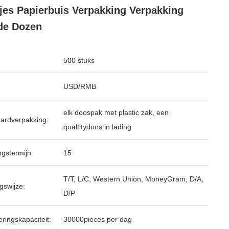
jes Papierbuis Verpakking Verpakking
de Dozen
500 stuks
USD/RMB
elk doospak met plastic zak, een
ardverpakking:
qualtitydoos in lading
ngstermijn:
15
T/T, L/C, Western Union, MoneyGram, D/A,
gswijze:
D/P
ringskapaciteit:
30000pieces per dag