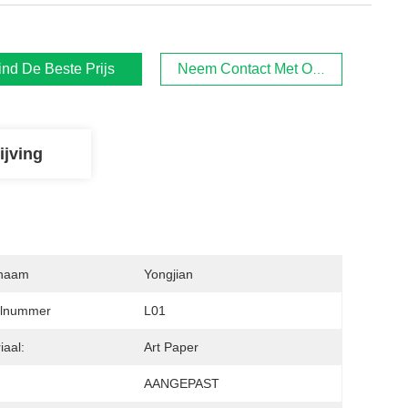
ind De Beste Prijs
Neem Contact Met Ons Op.
ijving
naam
Yongjian
lnummer
L01
iaal:
Art Paper
:
AANGEPAST