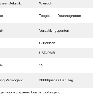
trieel Gebruik:
Wierook
te:
Toegelaten Douanegrootte
ik:
Verpakkingspunten
:
Cilindrisch
USD/RMB
ijd:
15
ing Vermogen:
30000pieces Per Dag
gemaakte papieren buisverpakkingen
, 